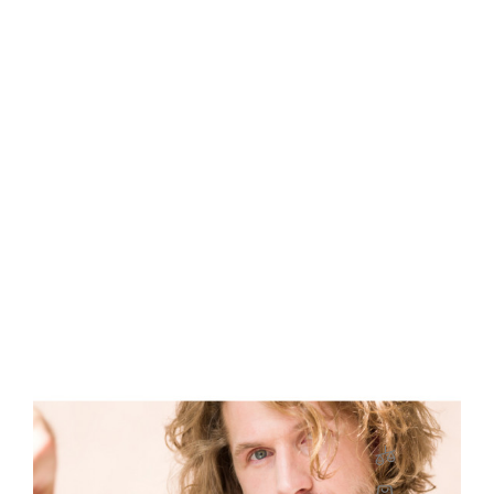
NUR ONLINE ERHÄLTLICH
BLUF Individuell Bedrucktes Abzeichen, Wieß
Preis
18,55 €