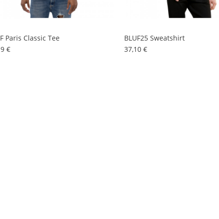
F Paris Classic Tee
BLUF25 Sweatshirt
Preis
Preis
19 €
37,10 €
tom Embroidered T Shirt
Preis
23 €