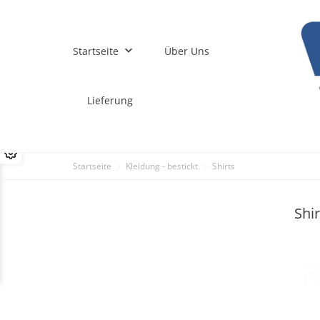
keyboard_arrow_down
Startseite
Über Uns
Lieferung
Startseite
Kleidung - bestickt
Shirts
Shi