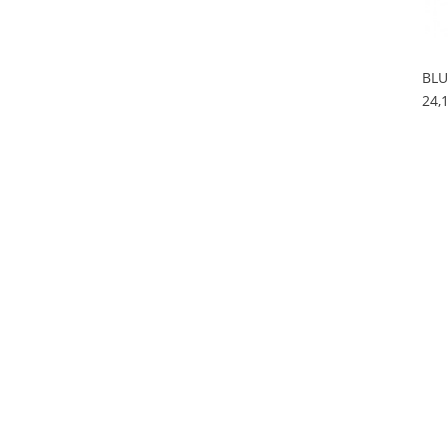
BLU
24,
Cus
28,