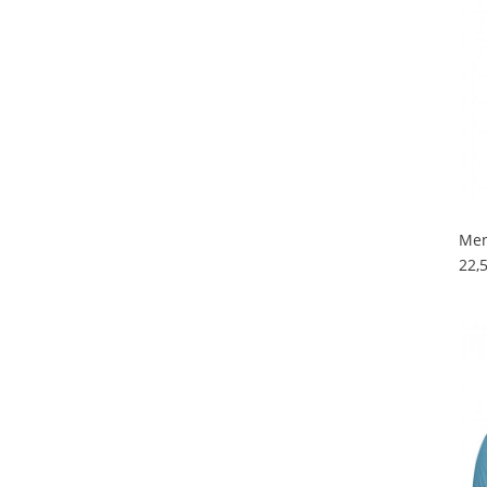
Men
22,