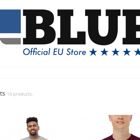
rts
10 products.