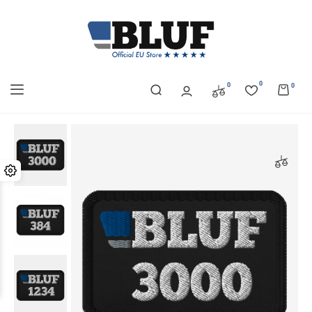
0
0
0