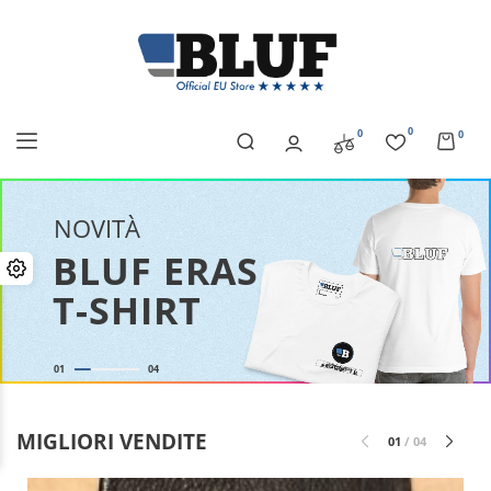
0
0
0
NOVITÀ
BLUF ERAS
T-SHIRT
01
04
MIGLIORI VENDITE
01
/
04