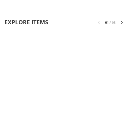
EXPLORE ITEMS
01
/
08