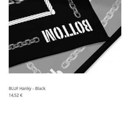
BLUF Hanky - Black
Prix
14,52 €