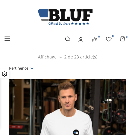
0
0
0
Affichage 1-12 de 23 article(s)
Pertinence