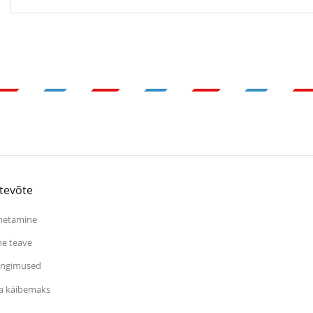
tevõte
metamine
ne teave
ingimused
a käibemaks