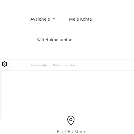
keyboard_arrow_down
Avalehele
Meie Kohta
Kättetoimetamine
Avalehele
Võta ühendust
BLUF EU Store