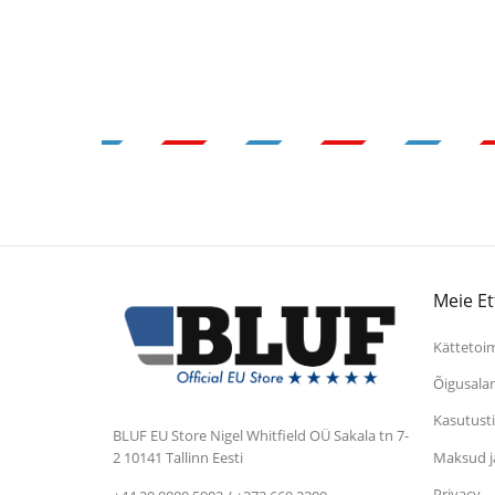
Meie Et
Kättetoi
Õigusala
Kasutust
BLUF EU Store
Nigel Whitfield OÜ
Sakala tn 7-
Maksud j
2
10141 Tallinn
Eesti
Privacy